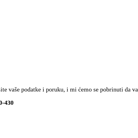
site vaše podatke i poruku, i mi ćemo se pobrinuti d
0-430