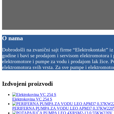
O nama
Dobrodošli na zvanični sajt firme “Elektrokontakt” iz
godine i bavi se prodajom i servisom elektromotora i 
elektromotore i pumpe za vodu i prodajom lak žice. Po
elektromotora svih vrsta. Za sve pumpe i elektromoto
Izdvojeni proizvodi
Elektrokovina VC 254 S
PERIFERNA PUMPA ZA VODU LEO APM37 0.37KW220