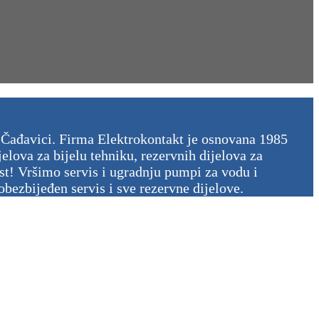
oj Čađavici. Firma Elektrokontakt je osnovana 1985
lova za bijelu tehniku, rezervnih dijelova za
ost! Vršimo servis i ugradnju pumpi za vodu i
ezbijeđen servis i sve rezervne dijelove.