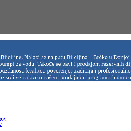
 Bijeljine. Nalazi se na putu Bijeljina – Brčko u Donj
pumpi za vodu. Takođe se bavi i prodajom rezervnih dije
uzdanost, kvalitet, poverenje, tradicija i profesionaln
re koji se nalaze u našem prodajnom programu imamo ob
V