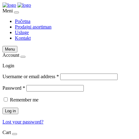
Meni
Početna
Prodajni asortiman
Usluge
Kontakt
Menu
Account
Login
Username or email address
*
Password
*
Remember me
Log in
Lost your password?
Cart