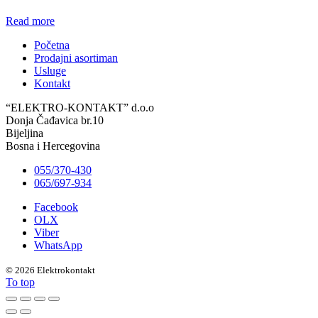
Read more
Početna
Prodajni asortiman
Usluge
Kontakt
“ELEKTRO-KONTAKT” d.o.o
Donja Čađavica br.10
Bijeljina
Bosna i Hercegovina
055/370-430
065/697-934
Facebook
OLX
Viber
WhatsApp
©
2026 Elektrokontakt
To top