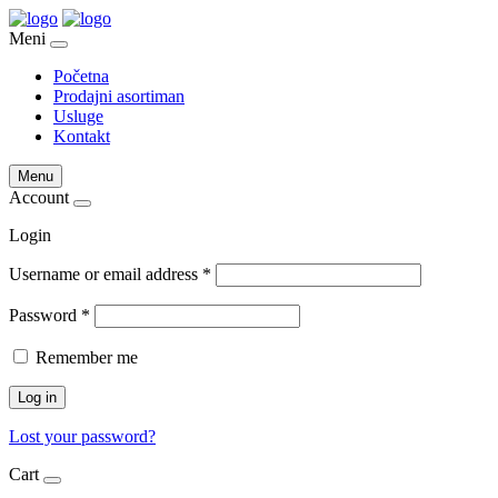
Meni
Početna
Prodajni asortiman
Usluge
Kontakt
Menu
Account
Login
Username or email address
*
Password
*
Remember me
Log in
Lost your password?
Cart