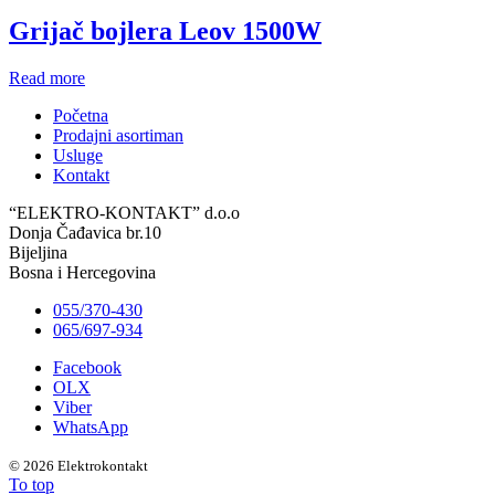
Grijač bojlera Leov 1500W
Read more
Početna
Prodajni asortiman
Usluge
Kontakt
“ELEKTRO-KONTAKT” d.o.o
Donja Čađavica br.10
Bijeljina
Bosna i Hercegovina
055/370-430
065/697-934
Facebook
OLX
Viber
WhatsApp
©
2026 Elektrokontakt
To top