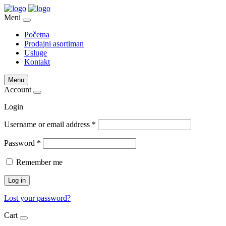
Meni
Početna
Prodajni asortiman
Usluge
Kontakt
Menu
Account
Login
Username or email address
*
Password
*
Remember me
Log in
Lost your password?
Cart