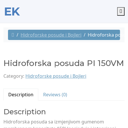
M
Hidroforske posude i Bojleri
Hidroforska posu
Hidroforska posuda PI 150VM
Category:
Hidroforske posude i Bojleri
Description
Reviews (0)
Description
Hidroforska posuda sa izmjenjivom gumenom