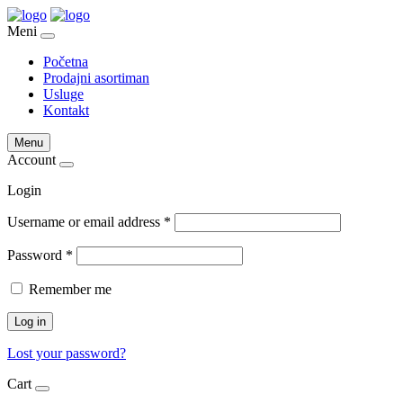
Meni
Početna
Prodajni asortiman
Usluge
Kontakt
Menu
Account
Login
Username or email address
*
Password
*
Remember me
Log in
Lost your password?
Cart