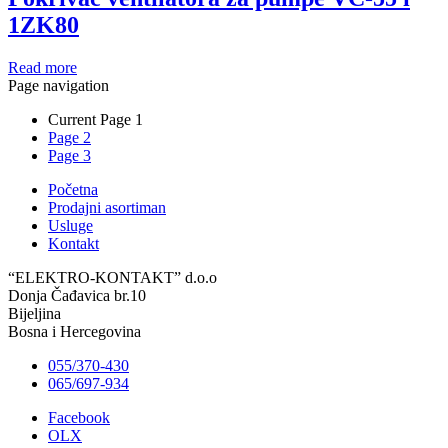
1ZK80
Read more
Page navigation
Current Page
1
Page
2
Page
3
Početna
Prodajni asortiman
Usluge
Kontakt
“ELEKTRO-KONTAKT” d.o.o
Donja Čađavica br.10
Bijeljina
Bosna i Hercegovina
055/370-430
065/697-934
Facebook
OLX