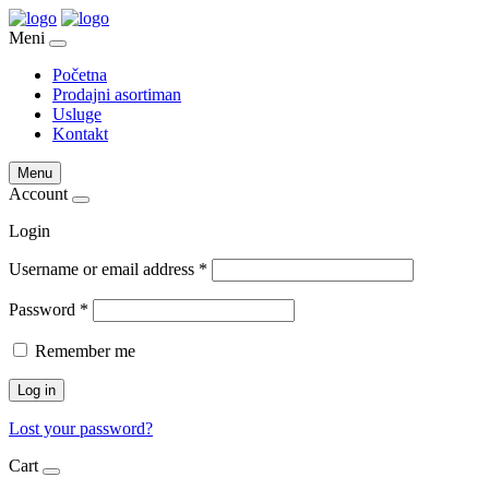
Meni
Početna
Prodajni asortiman
Usluge
Kontakt
Menu
Account
Login
Username or email address
*
Password
*
Remember me
Log in
Lost your password?
Cart