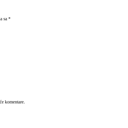
na sa
*
će komentare.