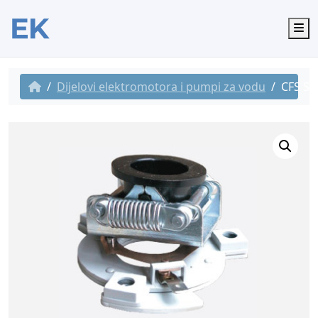
M
Dijelovi elektromotora i pumpi za vodu
CFS Sk