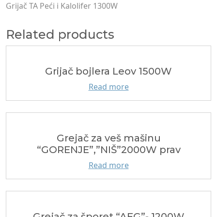
Grijač TA Peći i Kalolifer 1300W
Related products
Grijač bojlera Leov 1500W
Read more
Grejač za veš mašinu
“GORENJE”,”NIŠ”2000W prav
Read more
Grejač za šporet “AEG”- 1200W