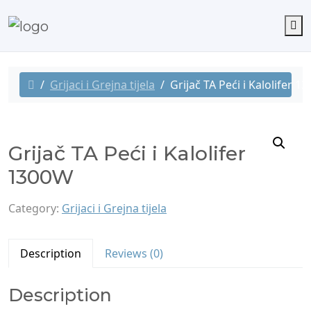
M
Grijaci i Grejna tijela
Grijač TA Peći i Kalolifer 1
Grijač TA Peći i Kalolifer
1300W
Category:
Grijaci i Grejna tijela
Description
Reviews (0)
Description