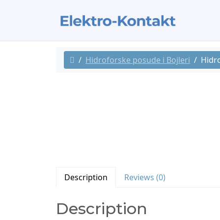
Hidroforske posude i Bojleri
Hidr
Description
Reviews (0)
Description