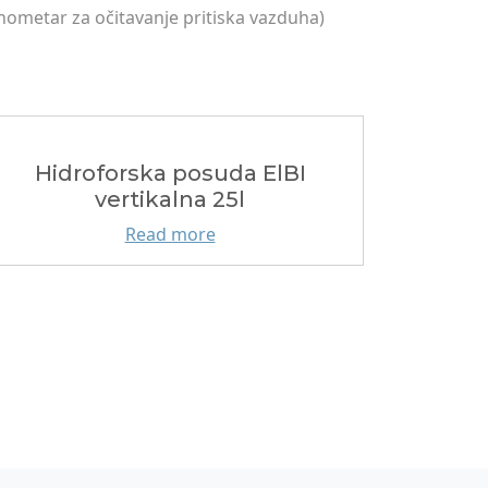
metar za očitavanje pritiska vazduha)
Hidroforska posuda ElBI
vertikalna 25l
Read more