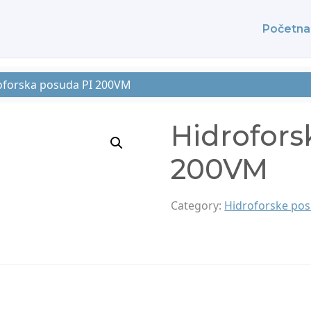
Početna
oforska posuda PI 200VM
Hidrofors
200VM
Category:
Hidroforske posu