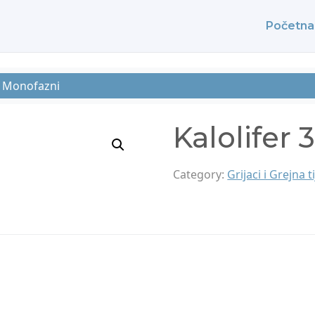
Početna
W Monofazni
Kalolifer
Category:
Grijaci i Grejna t