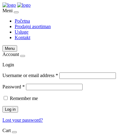
Meni
Početna
Prodajni asortiman
Usluge
Kontakt
Menu
Account
Login
Username or email address
*
Password
*
Remember me
Log in
Lost your password?
Cart