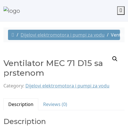
M
Dijelovi elektromotora i pumpi za vodu
Ventila
Ventilator MEC 71 D15 sa
prstenom
Category:
Dijelovi elektromotora i pumpi za vodu
Description
Reviews (0)
Description