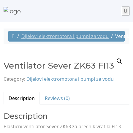
M
Dijelovi elektromotora i pumpi za vodu
Ventila
Ventilator Sever ZK63 FI13
Category:
Dijelovi elektromotora i pumpi za vodu
Description
Reviews (0)
Description
Plasticni ventilator Sever ZK63 za prečnik vratila FI13