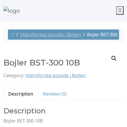
M
Hidroforske posude i Bojleri
Bojler BST-300 10B
Bojler BST-300 10B
Category:
Hidroforske posude i Bojleri
Description
Reviews (0)
Description
Bojler BST-300 10B